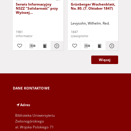
Serwis Informacyjny
Grünberger Wochenblatt,
Gr
NSZZ "Solidarność" przy
No. 80. (7. Oktober 1847)
No.
Wyższej
SzkolePedagogicznej w
Zielone Górze, nr 1 (18
Levysohn, Wilhelm. Red.
Lev
marca 1981)
1981
1847
184
informator
czasopismo
cza
Więcej
DANE KONTAKTOWE
Adres
Biblioteka Uniwersytetu
Zielonogórskiego
al. Wojska Polskiego 71