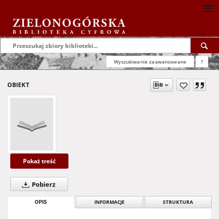
Wyszukiwanie zaawansowane
?
OBIEKT
Pokaż treść
Pobierz
OPIS
INFORMACJE
STRUKTURA