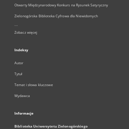
Otwarty Międzynarodowy Konkurs na Rysunek Satyryczny
Zielonogórska Biblioteka Cyfrowa dla Niewidomych
...
Zobacz więcej
Indeksy
Autor
Tytuł
Temat i słowa kluczowe
Wydawca
Informacje
Biblioteka Uniwersytetu Zielonogórskiego