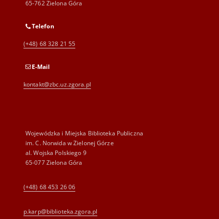
65-762 Zielona Góra
Telefon
(+48) 68 328 21 55
E-Mail
kontakt@zbc.uz.zgora.pl
Wojewódzka i Miejska Biblioteka Publiczna
im. C. Norwida w Zielonej Górze
al. Wojska Polskiego 9
65-077 Zielona Góra
(+48) 68 453 26 06
p.karp@biblioteka.zgora.pl