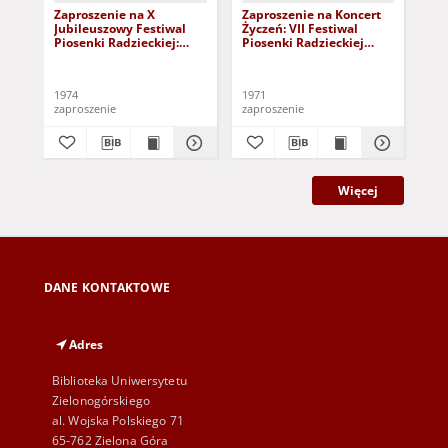
Zaproszenie na X
Zaproszenie na Koncert
Zap
Jubileuszowy Festiwal
Życzeń: VII Festiwal
Lau
Piosenki Radzieckiej:
Piosenki Radzieckiej
Pio
Zielona Góra 11-14
Zielona Góra 3-5 czerwca
Zie
czerwca 1974 r.
1971 r.
197
1974
1971
197
zaproszenie
zaproszenie
zap
Więcej
DANE KONTAKTOWE
Adres
Biblioteka Uniwersytetu
Zielonogórskiego
al. Wojska Polskiego 71
65-762 Zielona Góra