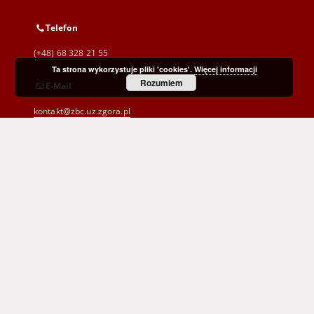
Telefon
(+48) 68 328 21 55
Ta strona wykorzystuje pliki 'cookies'.
Więcej informacji
Rozumiem
E-Mail
kontakt@zbc.uz.zgora.pl
Wojewódzka i Miejska Biblioteka Publiczna
im. C. Norwida w Zielonej Górze
al. Wojska Polskiego 9
65-077 Zielona Góra
(+48) 68 453 26 06
p.karp@biblioteka.zgora.pl