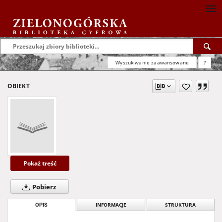
Wyszukiwanie zaawansowane
?
OBIEKT
Pokaż treść
Pobierz
OPIS
INFORMACJE
STRUKTURA