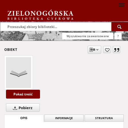
Wyszukiwanie zaawansowane
?
OBIEKT
Pokaż treść
Pobierz
OPIS
INFORMACJE
STRUKTURA