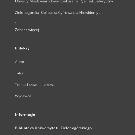
Otwarty Międzynarodowy Konkurs na Rysunek Satyryczny
Zielonogórska Biblioteka Cyfrowa dla Niewidomych
...
Zobacz więcej
Indeksy
Autor
Tytuł
Temat i słowa kluczowe
Wydawca
Informacje
Biblioteka Uniwersytetu Zielonogórskiego