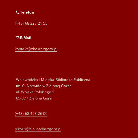
Telefon
(+48) 68 328 21 55
E-Mail
kontakt@zbc.uz.zgora.pl
Wojewódzka i Miejska Biblioteka Publiczna
im. C. Norwida w Zielonej Górze
al. Wojska Polskiego 9
65-077 Zielona Góra
(+48) 68 453 26 06
p.karp@biblioteka.zgora.pl