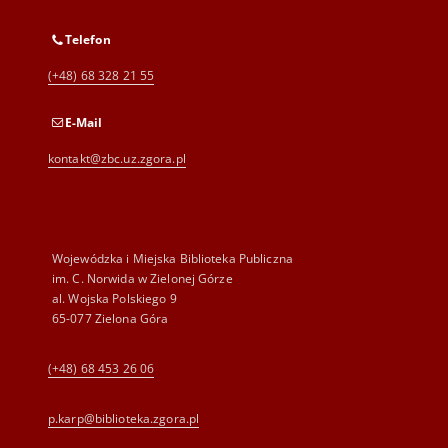
Telefon
(+48) 68 328 21 55
E-Mail
kontakt@zbc.uz.zgora.pl
Wojewódzka i Miejska Biblioteka Publiczna
im. C. Norwida w Zielonej Górze
al. Wojska Polskiego 9
65-077 Zielona Góra
(+48) 68 453 26 06
p.karp@biblioteka.zgora.pl