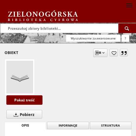
Wyszukiwanie zaawansowane
?
OBIEKT
Pokaż treść
Pobierz
OPIS
INFORMACJE
STRUKTURA