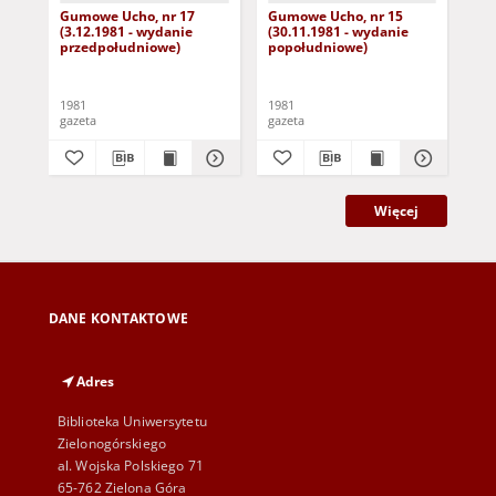
Gumowe Ucho, nr 17
Gumowe Ucho, nr 15
Gu
(3.12.1981 - wydanie
(30.11.1981 - wydanie
(29
przedpołudniowe)
popołudniowe)
po
1981
1981
198
gazeta
gazeta
gaz
Więcej
DANE KONTAKTOWE
Adres
Biblioteka Uniwersytetu
Zielonogórskiego
al. Wojska Polskiego 71
65-762 Zielona Góra