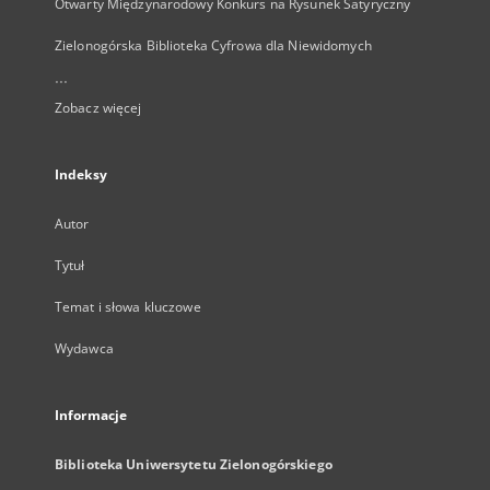
Otwarty Międzynarodowy Konkurs na Rysunek Satyryczny
Zielonogórska Biblioteka Cyfrowa dla Niewidomych
...
Zobacz więcej
Indeksy
Autor
Tytuł
Temat i słowa kluczowe
Wydawca
Informacje
Biblioteka Uniwersytetu Zielonogórskiego