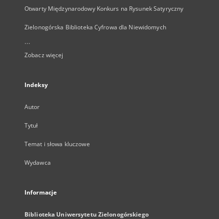
Otwarty Międzynarodowy Konkurs na Rysunek Satyryczny
Zielonogórska Biblioteka Cyfrowa dla Niewidomych
...
Zobacz więcej
Indeksy
Autor
Tytuł
Temat i słowa kluczowe
Wydawca
Informacje
Biblioteka Uniwersytetu Zielonogórskiego