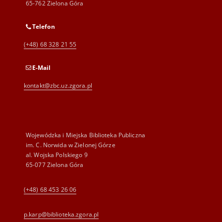
65-762 Zielona Góra
Telefon
(+48) 68 328 21 55
E-Mail
kontakt@zbc.uz.zgora.pl
Wojewódzka i Miejska Biblioteka Publiczna
im. C. Norwida w Zielonej Górze
al. Wojska Polskiego 9
65-077 Zielona Góra
(+48) 68 453 26 06
p.karp@biblioteka.zgora.pl