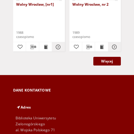
Wolny Wrocław, [nr1]
Wolny Wrocław, nr 2
Zja
mło
87
1988
1989
198
czasopismo
czasopismo
cza
Więcej
DANE KONTAKTOWE
Adres
Biblioteka Uniwersytetu
Zielonogórskiego
al. Wojska Polskiego 71