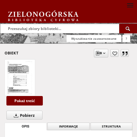
Wyszukiwanie zaawansowane
?
OBIEKT
Pokaż treść
Pobierz
OPIS
INFORMACJE
STRUKTURA