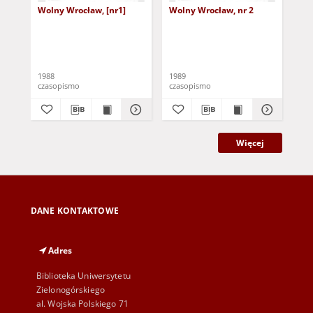
Wolny Wrocław, [nr1]
Wolny Wrocław, nr 2
Zja
mło
87
1988
1989
198
czasopismo
czasopismo
cza
Więcej
DANE KONTAKTOWE
Adres
Biblioteka Uniwersytetu
Zielonogórskiego
al. Wojska Polskiego 71