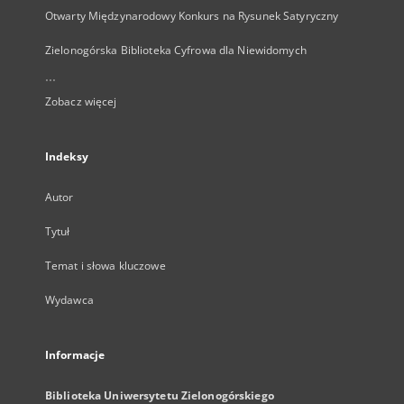
Otwarty Międzynarodowy Konkurs na Rysunek Satyryczny
Zielonogórska Biblioteka Cyfrowa dla Niewidomych
...
Zobacz więcej
Indeksy
Autor
Tytuł
Temat i słowa kluczowe
Wydawca
Informacje
Biblioteka Uniwersytetu Zielonogórskiego