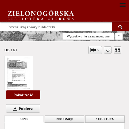
Wyszukiwanie zaawansowane
?
OBIEKT
Pokaż treść
Pobierz
OPIS
INFORMACJE
STRUKTURA