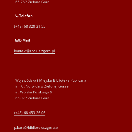
65-762 Zielona Góra
Telefon
(+48) 68 328 21 55
E-Mail
kontakt@zbc.uz.zgora.pl
Wojewódzka i Miejska Biblioteka Publiczna
im. C. Norwida w Zielonej Górze
al. Wojska Polskiego 9
65-077 Zielona Góra
(+48) 68 453 26 06
p.karp@biblioteka.zgora.pl