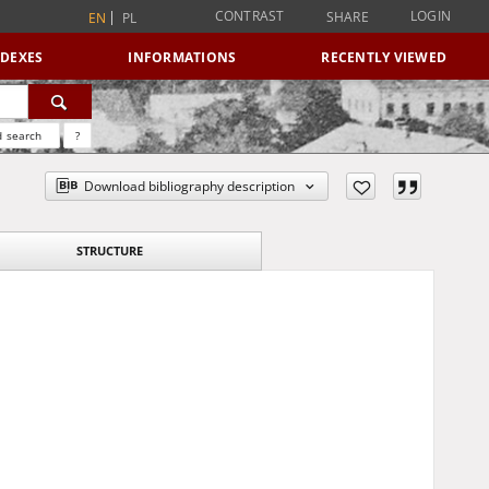
CONTRAST
LOGIN
SHARE
EN
PL
NDEXES
INFORMATIONS
RECENTLY VIEWED
 search
?
Download bibliography description
STRUCTURE