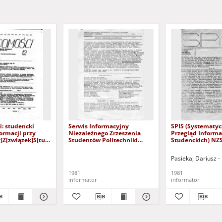
: studencki
Serwis Informacyjny
SPIS (Systematy
ormacji przy
Niezależnego Zrzeszenia
Przegląd Informa
y]Z[związek]S[tudentów]
Studentów Politechniki
Studenckich) NZS 
ki]G[dańskiej], nr
Gdańskiej, nr 2
(1.06.1981)
1)
 red.
Pasieka, Dariusz - 
1981
1981
informator
informator