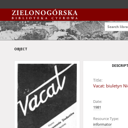
OBJECT
DESCRIPT
Title:
Vacat: biuletyn N
Date:
1981
Resource Type:
informator