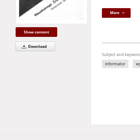
More
Show content
Download
Subject and keyword
informator
w