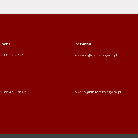
Phone
E-Mail
8) 68 328 21 55
kontakt@zbc.uz.zgora.pl
8) 68 453 26 06
p.karp@biblioteka.zgora.pl