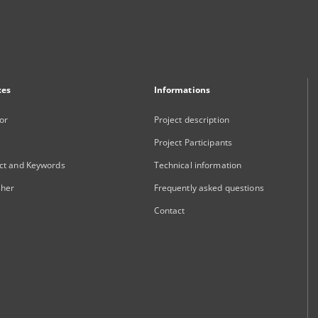
xes
Informations
or
Project description
Project Participants
ct and Keywords
Technical information
sher
Frequently asked questions
Contact