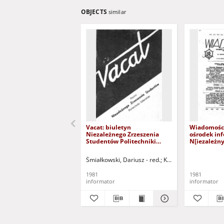
OBJECTS
similar
Vacat: biuletyn
Wiadomości
Niezależnego Zrzeszenia
ośrodek inf
Studentów Politechniki
N[iezależn
Gdańskiej, nr 4
P[olitechni
12 (2.10.198
Śmiałkowski, Dariusz - red.
Karpeta, Dobrosława -
1981
1981
informator
informator