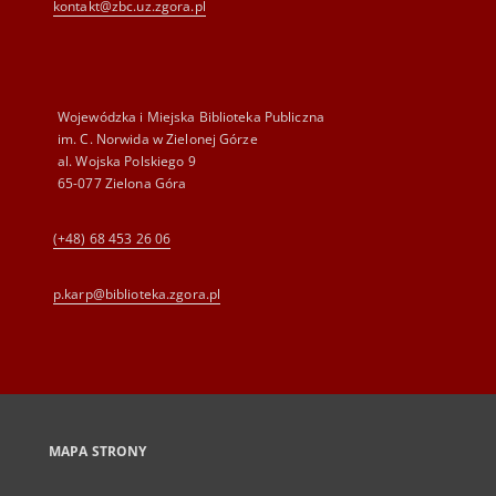
kontakt@zbc.uz.zgora.pl
Wojewódzka i Miejska Biblioteka Publiczna
im. C. Norwida w Zielonej Górze
al. Wojska Polskiego 9
65-077 Zielona Góra
(+48) 68 453 26 06
p.karp@biblioteka.zgora.pl
MAPA STRONY