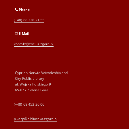
Phone
(+48) 68 328 21 55
E-Mail
kontakt@zbc.uz.zgora.pl
Cyprian Norwid Voivodeship and
City Public Library
al. Wojska Polskiego 9
65-077 Zielona Góra
(+48) 68 453 26 06
p.karp@biblioteka.zgora.pl