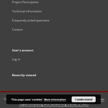
Project Participants
Technical information
Frequently asked questions
Contact
User's account
Log in
Recently viewed
This service runs on
DInGO dLibra 6.3.21
software created by
I understand
Poznan
This page uses 'cookies'.
More information
Supercomputing and Networking Center (PSNC)