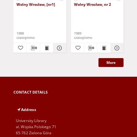
Wolny Wrocław, [nr1]
Wolny Wrocław, nr 2
Zja
mło
87
1988
1989
198
czasopismo
czasopismo
cza
More
CONTACT DETAILS
Address
University Library
al. Wojska Polskiego 71
65-762 Zielona Góra