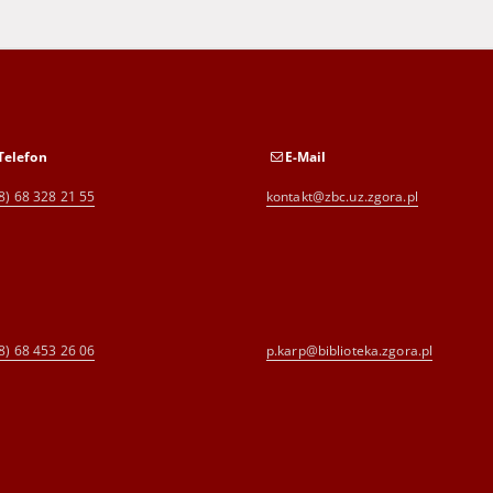
Telefon
E-Mail
8) 68 328 21 55
kontakt@zbc.uz.zgora.pl
8) 68 453 26 06
p.karp@biblioteka.zgora.pl