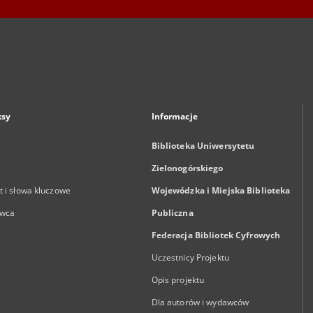
ksy
Informacje
Biblioteka Uniwersytetu
Zielonogórskiego
 i słowa kluczowe
Wojewódzka i Miejska Biblioteka
wca
Publiczna
Federacja Bibliotek Cyfrowych
Uczestnicy Projektu
Opis projektu
Dla autorów i wydawców