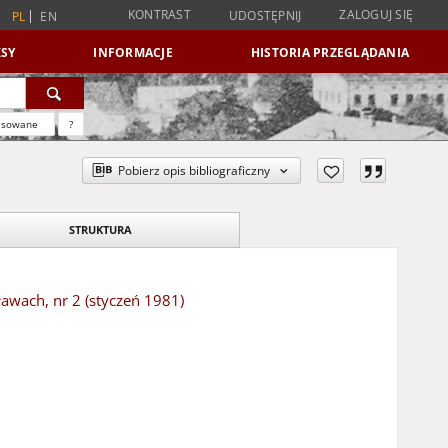
KONTRAST
ZALOGUJ SIĘ
UDOSTĘPNIJ
PL
EN
SY
INFORMACJE
HISTORIA PRZEGLĄDANIA
nsowane
?
Pobierz opis bibliograficzny
STRUKTURA
ławach, nr 2 (styczeń 1981)