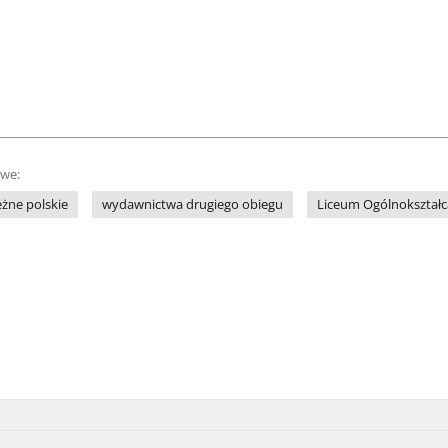
owe:
żne polskie
wydawnictwa drugiego obiegu
Liceum Ogólnokształcą