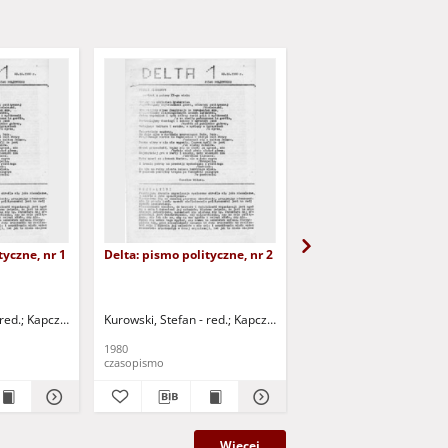
tyczne, nr 1
Delta: pismo polityczne, nr 2
Ściek: Kurier ekologicz
1
red.
Kapczyński, Piotr - red.
Kurowski, Stefan - red.
Kapczyński, Maciej - red.
Kapczyński, Piotr - red.
Kapczyński, Mac
1980
1987
czasopismo
czasopismo
Więcej