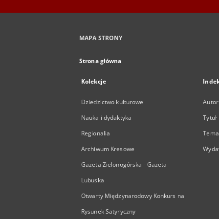
MAPA STRONY
Strona główna
Kolekcje
Inde
Dziedzictwo kulturowe
Autor
Nauka i dydaktyka
Tytuł
Regionalia
Temat
Archiwum Kresowe
Wyda
Gazeta Zielonogórska - Gazeta
Lubuska
Otwarty Międzynarodowy Konkurs na
Rysunek Satyryczny