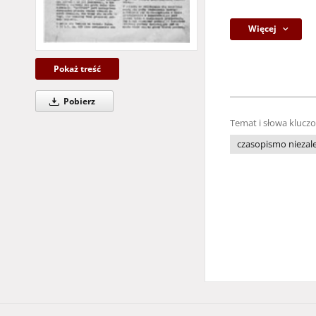
Więcej
Pokaż treść
Pobierz
Temat i słowa klucz
czasopismo niezale