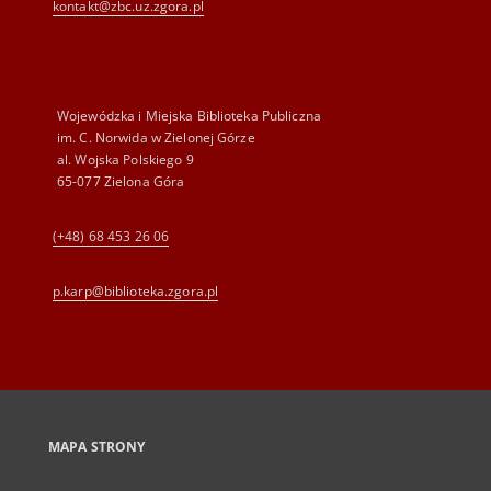
kontakt@zbc.uz.zgora.pl
Wojewódzka i Miejska Biblioteka Publiczna
im. C. Norwida w Zielonej Górze
al. Wojska Polskiego 9
65-077 Zielona Góra
(+48) 68 453 26 06
p.karp@biblioteka.zgora.pl
MAPA STRONY