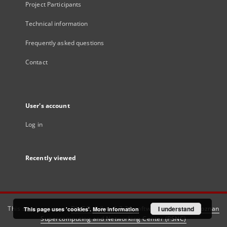
Project Participants
Technical information
Frequently asked questions
Contact
User's account
Log in
Recently viewed
This service runs on
DInGO dLibra 6.3.21
software created by
I understand
Poznan
This page uses 'cookies'.
More information
Supercomputing and Networking Center (PSNC)