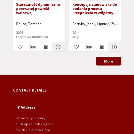
Stateczność dynamiczna
Koncepcja stanowiska do
App
porowatej powłoki
badania procesu
res
walcowej
krzepnięcia w wilgotnych
upg
budowlanych
of 
materiałach porowatych
Belica, Tomasz
Partyka, Jacek
Lipnicki, Zygmunt
Grei
Niy
= The conception of
position to test of
2008
2014
202
solidification process in
rozprawa doktorska
artykuł
art
wet building porous
materials
More
CONTACT DETAILS
Address
University Library
al. Wojska Polskiego 71
65-762 Zielona Góra