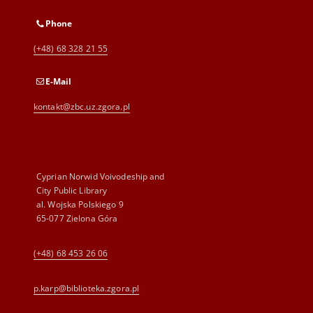
Phone
(+48) 68 328 21 55
E-Mail
kontakt@zbc.uz.zgora.pl
Cyprian Norwid Voivodeship and
City Public Library
al. Wojska Polskiego 9
65-077 Zielona Góra
(+48) 68 453 26 06
p.karp@biblioteka.zgora.pl