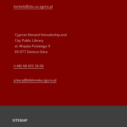
kontakt@zbc.uz.zgora.pl
Cyprian Norwid Voivodeship and
City Public Library
al. Wojska Polskiego 9
65-077 Zielona Góra
(+48) 68 453 26 06
p.karp@biblioteka.zgora.pl
SITEMAP