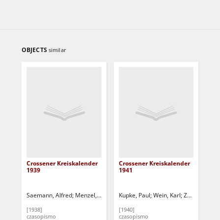
OBJECTS
similar
Crossener Kreiskalender
Crossener Kreiskalender
Cro
1939
1941
19
Saemann, Alfred
Menzel, Herybert
Kupke, Paul
Wein, Karl
Wein, Karl
Strech, A.
Zeidler, Rudo
Lüdtke, Fran
Kup
[1938]
[1940]
[19
czasopismo
czasopismo
cza