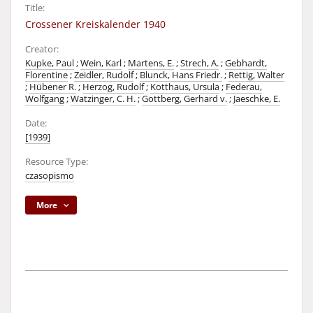
Title:
Crossener Kreiskalender 1940
Creator:
Kupke, Paul
;
Wein, Karl
;
Martens, E.
;
Strech, A.
;
Gebhardt,
Florentine
;
Zeidler, Rudolf
;
Blunck, Hans Friedr.
;
Rettig, Walter
;
Hübener R.
;
Herzog, Rudolf
;
Kotthaus, Ursula
;
Federau,
Wolfgang
;
Watzinger, C. H.
;
Gottberg, Gerhard v.
;
Jaeschke, E.
Date:
[1939]
Resource Type:
czasopismo
More