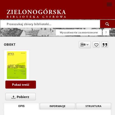
Wyszukiwanie zaawansowane
?
OBIEKT
Pokaż treść
Pobierz
OPIS
INFORMACJE
STRUKTURA