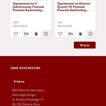
Zaproszenie na X
Zaproszenie na Koncert
Zap
Jubileuszowy Festiwal
Życzeń: VII Festiwal
Lau
Piosenki Radzieckiej:
Piosenki Radzieckiej
Pio
Zielona Góra 11-14
Zielona Góra 3-5 czerwca
Zie
czerwca 1974 r.
1971 r.
197
1974
1971
197
zaproszenie
zaproszenie
zap
Więcej
DANE KONTAKTOWE
Adres
Biblioteka Uniwersytetu
Zielonogórskiego
al. Wojska Polskiego 71
65-762 Zielona Góra