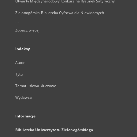
Otwarty Międzynarodowy Konkurs na Rysunek Satyryczny
Zielonogórska Biblioteka Cyfrowa dla Niewidomych
...
Zobacz więcej
Indeksy
Autor
Tytuł
Temat i słowa kluczowe
Wydawca
Informacje
Biblioteka Uniwersytetu Zielonogórskiego