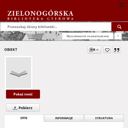
Wyszukiwanie zaawansowane
?
OBIEKT
Pokaż treść
Pobierz
OPIS
INFORMACJE
STRUKTURA