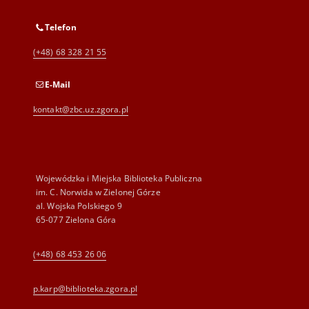
Telefon
(+48) 68 328 21 55
E-Mail
kontakt@zbc.uz.zgora.pl
Wojewódzka i Miejska Biblioteka Publiczna
im. C. Norwida w Zielonej Górze
al. Wojska Polskiego 9
65-077 Zielona Góra
(+48) 68 453 26 06
p.karp@biblioteka.zgora.pl