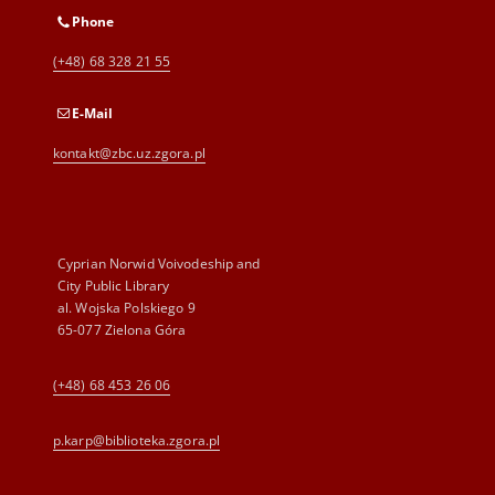
Phone
(+48) 68 328 21 55
E-Mail
kontakt@zbc.uz.zgora.pl
Cyprian Norwid Voivodeship and
City Public Library
al. Wojska Polskiego 9
65-077 Zielona Góra
(+48) 68 453 26 06
p.karp@biblioteka.zgora.pl