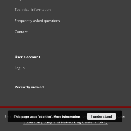
Technical information
Frequently asked questions
Contact
User's account
Log in
Recently viewed
This service runs on
DInGO dLibra 6.3.21
software created by
I understand
Poznan
This page uses 'cookies'.
More information
Supercomputing and Networking Center (PSNC)