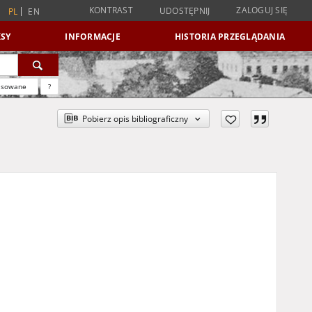
KONTRAST
ZALOGUJ SIĘ
UDOSTĘPNIJ
PL
EN
SY
INFORMACJE
HISTORIA PRZEGLĄDANIA
nsowane
?
Pobierz opis bibliograficzny