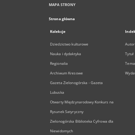
MAPA STRONY
Strona główna
Kolekcje
Inde
Dziedzictwo kulturowe
Autor
Nauka i dydaktyka
Tytuł
Regionalia
Temat
Archiwum Kresowe
Wyda
Gazeta Zielonogórska - Gazeta
Lubuska
Otwarty Międzynarodowy Konkurs na
Rysunek Satyryczny
Zielonogórska Biblioteka Cyfrowa dla
Niewidomych