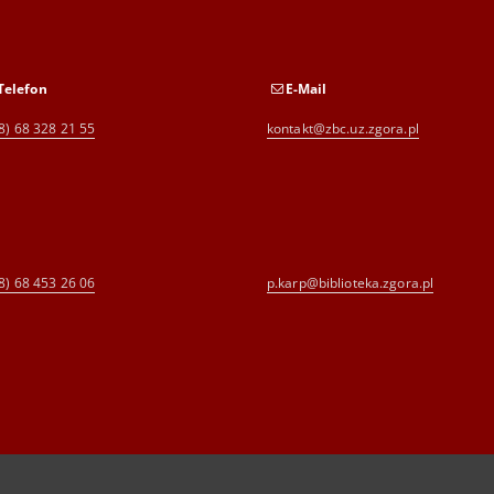
Telefon
E-Mail
8) 68 328 21 55
kontakt@zbc.uz.zgora.pl
8) 68 453 26 06
p.karp@biblioteka.zgora.pl