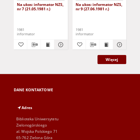
Na ukos: informator NZS,
Na ukos: informator NZS,
Na
nr 7 (21.05.1981 r.)
nr 9 (27.06.1981 r.)
NZS
1981
1981
198
informator
informator
inf
Więcej
DANE KONTAKTOWE
Adres
Biblioteka Uniwersytetu
Zielonogórskiego
al. Wojska Polskiego 71
65-762 Zielona Góra