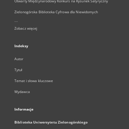
Otwarty Międzynarodowy Konkurs na Rysunek Satyryczny
Zielonogórska Biblioteka Cyfrowa dla Niewidomych
...
Zobacz więcej
Indeksy
Autor
Tytuł
Temat i słowa kluczowe
Wydawca
Informacje
Biblioteka Uniwersytetu Zielonogórskiego