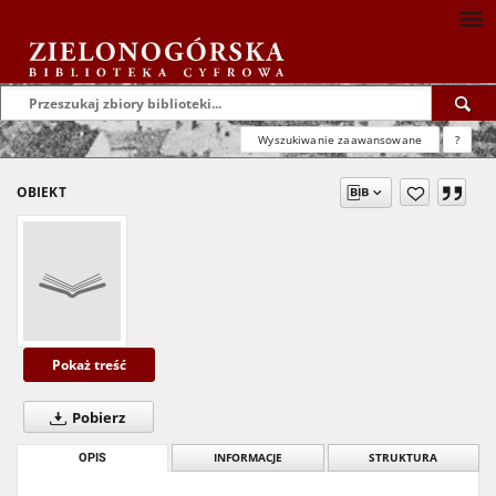
Wyszukiwanie zaawansowane
?
OBIEKT
Pokaż treść
Pobierz
OPIS
INFORMACJE
STRUKTURA