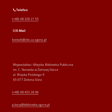
Telefon
(+48) 68 328 21 55
E-Mail
kontakt@zbc.uz.zgora.pl
Wojewódzka i Miejska Biblioteka Publiczna
im. C. Norwida w Zielonej Górze
al. Wojska Polskiego 9
65-077 Zielona Góra
(+48) 68 453 26 06
p.karp@biblioteka.zgora.pl