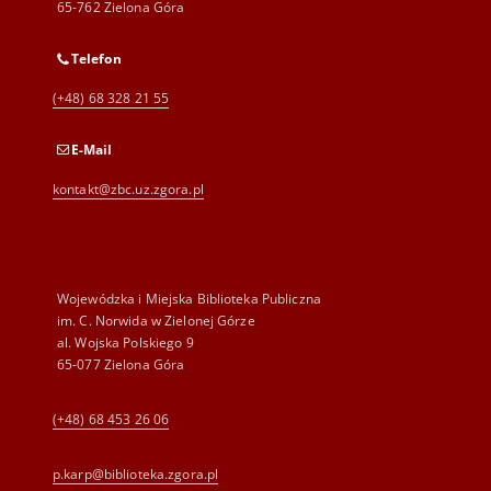
65-762 Zielona Góra
Telefon
(+48) 68 328 21 55
E-Mail
kontakt@zbc.uz.zgora.pl
Wojewódzka i Miejska Biblioteka Publiczna
im. C. Norwida w Zielonej Górze
al. Wojska Polskiego 9
65-077 Zielona Góra
(+48) 68 453 26 06
p.karp@biblioteka.zgora.pl