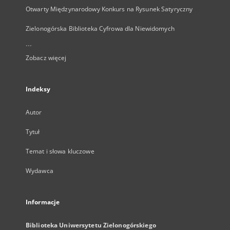
Otwarty Międzynarodowy Konkurs na Rysunek Satyryczny
Zielonogórska Biblioteka Cyfrowa dla Niewidomych
...
Zobacz więcej
Indeksy
Autor
Tytuł
Temat i słowa kluczowe
Wydawca
Informacje
Biblioteka Uniwersytetu Zielonogórskiego