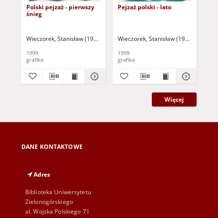
Polski pejzaż - pierwszy
Pejzaż polski - lato
Bł
śnieg
Wieczorek, Stanisław (1943- )
Wieczorek, Stanisław (1943- )
Wie
1999
1999
199
grafika
grafika
gra
Więcej
DANE KONTAKTOWE
Adres
Biblioteka Uniwersytetu
Zielonogórskiego
al. Wojska Polskiego 71