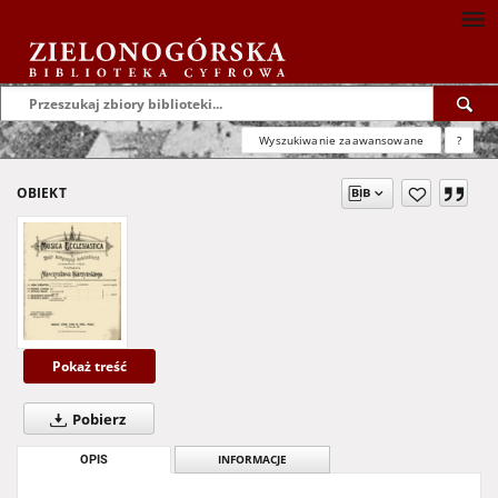
Wyszukiwanie zaawansowane
?
OBIEKT
Pokaż treść
Pobierz
OPIS
INFORMACJE