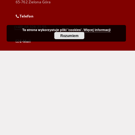
65-762 Zielona Góra
Telefon
(+48) 68 328 21 55
Ta strona wykorzystuje pliki 'cookies'.
Więcej informacji
Rozumiem
E-Mail
kontakt@zbc.uz.zgora.pl
Wojewódzka i Miejska Biblioteka Publiczna
im. C. Norwida w Zielonej Górze
al. Wojska Polskiego 9
65-077 Zielona Góra
(+48) 68 453 26 06
p.karp@biblioteka.zgora.pl