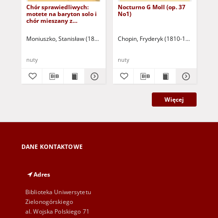
Chór sprawiedliwych:
Nocturno G Moll (op. 37
Sio
motete na baryton solo i
No1)
chór mieszany z
towarzyszeniem organów
Moniuszko, Stanisław (1819-1872)
Chopin, Fryderyk (1810-1849)
Zingel
Kat
[b.r
nuty
nuty
ręk
Więcej
DANE KONTAKTOWE
Adres
Biblioteka Uniwersytetu
Zielonogórskiego
al. Wojska Polskiego 71