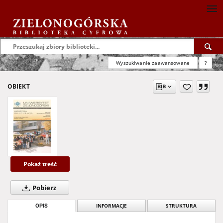
Wyszukiwanie zaawansowane
?
OBIEKT
Pokaż treść
Pobierz
OPIS
INFORMACJE
STRUKTURA