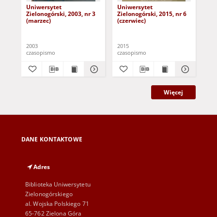
Uniwersytet
Uniwersytet
Un
Zielonogórski, 2003, nr 3
Zielonogórski, 2015, nr 6
Zie
(marzec)
(czerwiec)
(pa
2003
2015
201
czasopismo
czasopismo
cza
Więcej
DANE KONTAKTOWE
Adres
Biblioteka Uniwersytetu
Zielonogórskiego
al. Wojska Polskiego 71
65-762 Zielona Góra