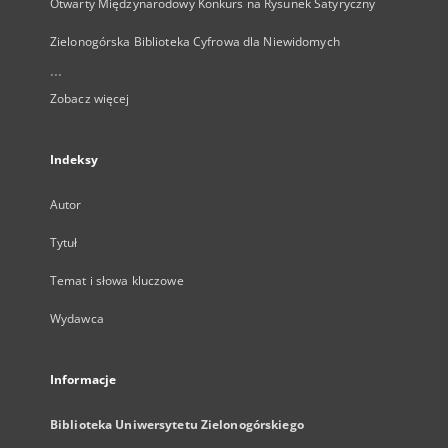
Otwarty Międzynarodowy Konkurs na Rysunek Satyryczny
Zielonogórska Biblioteka Cyfrowa dla Niewidomych
...
Zobacz więcej
Indeksy
Autor
Tytuł
Temat i słowa kluczowe
Wydawca
Informacje
Biblioteka Uniwersytetu Zielonogórskiego