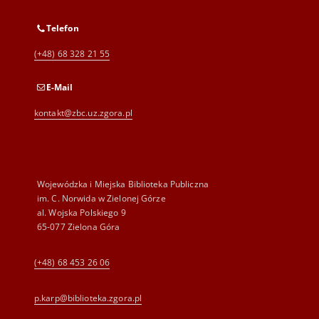
Telefon
(+48) 68 328 21 55
E-Mail
kontakt@zbc.uz.zgora.pl
Wojewódzka i Miejska Biblioteka Publiczna
im. C. Norwida w Zielonej Górze
al. Wojska Polskiego 9
65-077 Zielona Góra
(+48) 68 453 26 06
p.karp@biblioteka.zgora.pl