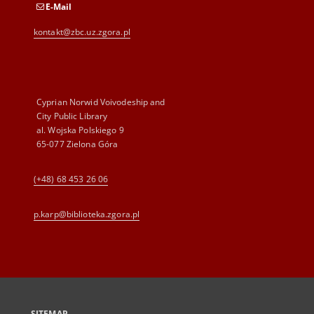
E-Mail
kontakt@zbc.uz.zgora.pl
Cyprian Norwid Voivodeship and
City Public Library
al. Wojska Polskiego 9
65-077 Zielona Góra
(+48) 68 453 26 06
p.karp@biblioteka.zgora.pl
SITEMAP