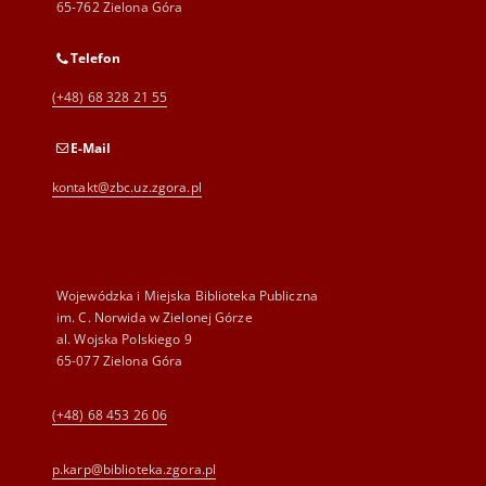
65-762 Zielona Góra
Telefon
(+48) 68 328 21 55
E-Mail
kontakt@zbc.uz.zgora.pl
Wojewódzka i Miejska Biblioteka Publiczna
im. C. Norwida w Zielonej Górze
al. Wojska Polskiego 9
65-077 Zielona Góra
(+48) 68 453 26 06
p.karp@biblioteka.zgora.pl