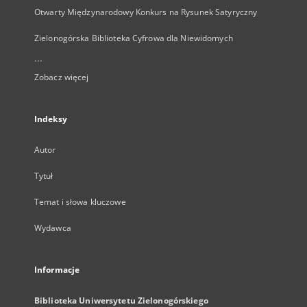
Otwarty Międzynarodowy Konkurs na Rysunek Satyryczny
Zielonogórska Biblioteka Cyfrowa dla Niewidomych
...
Zobacz więcej
Indeksy
Autor
Tytuł
Temat i słowa kluczowe
Wydawca
Informacje
Biblioteka Uniwersytetu Zielonogórskiego