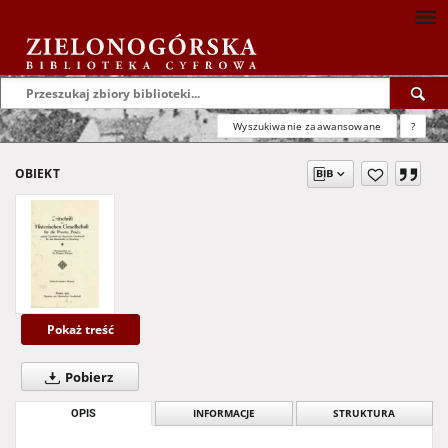
Wyszukiwanie zaawansowane
?
OBIEKT
Pokaż treść
Pobierz
OPIS
INFORMACJE
STRUKTURA