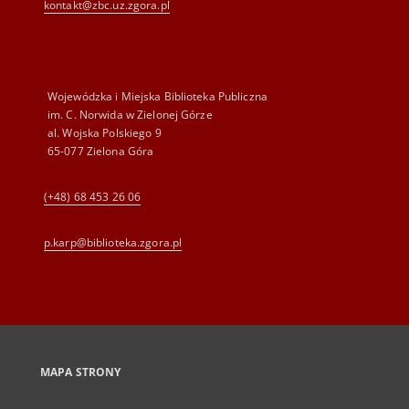
kontakt@zbc.uz.zgora.pl
Wojewódzka i Miejska Biblioteka Publiczna
im. C. Norwida w Zielonej Górze
al. Wojska Polskiego 9
65-077 Zielona Góra
(+48) 68 453 26 06
p.karp@biblioteka.zgora.pl
MAPA STRONY