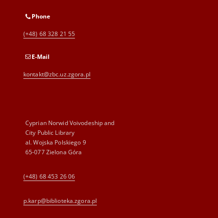
Phone
(+48) 68 328 21 55
E-Mail
kontakt@zbc.uz.zgora.pl
Cyprian Norwid Voivodeship and
City Public Library
al. Wojska Polskiego 9
65-077 Zielona Góra
(+48) 68 453 26 06
p.karp@biblioteka.zgora.pl