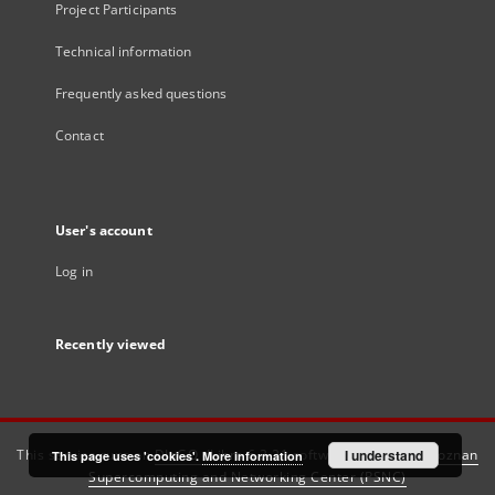
Project Participants
Technical information
Frequently asked questions
Contact
User's account
Log in
Recently viewed
This service runs on
DInGO dLibra 6.3.21
software created by
I understand
Poznan
This page uses 'cookies'.
More information
Supercomputing and Networking Center (PSNC)