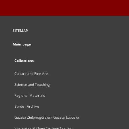
SITEMAP
Main page
Collections
Culture and Fine Arts
Science and Teaching
Regional Materials
Border Archive
Gazeta Zielonogórska - Gazeta Lubuska
International Open Cartoon Contest