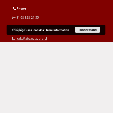
Phone
(+48) 68 328 21 55
E-Mail
I understand
This page uses 'cookies'.
More information
kontakt@zbc.uz.zgora.pl
Cyprian Norwid Voivodeship and
City Public Library
al. Wojska Polskiego 9
65-077 Zielona Góra
(+48) 68 453 26 06
p.karp@biblioteka.zgora.pl