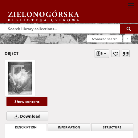
Advanced search
?
OBJECT
Show content
Download
DESCRIPTION
INFORMATION
STRUCTURE