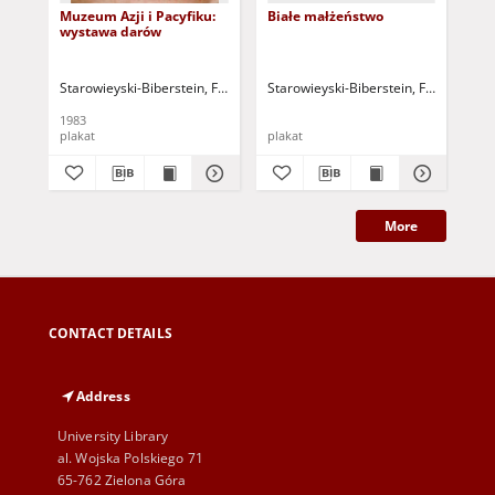
Muzeum Azji i Pacyfiku:
Białe małżeństwo
Ok
wystawa darów
Starowieyski-Biberstein, Franciszek Andrzej Bobola (1930-2009)
Starowieyski-Biberstein, Franciszek 
Sta
1983
plakat
plakat
pla
More
CONTACT DETAILS
Address
University Library
al. Wojska Polskiego 71
65-762 Zielona Góra