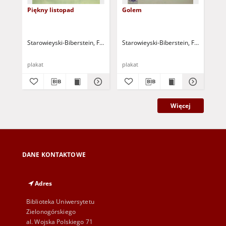
Piękny listopad
Golem
Pr
Starowieyski-Biberstein, Franciszek Andrzej Bobola (1930-2009)
Starowieyski-Biberstein, Franciszek 
Sta
198
plakat
plakat
pla
Więcej
DANE KONTAKTOWE
Adres
Biblioteka Uniwersytetu
Zielonogórskiego
al. Wojska Polskiego 71