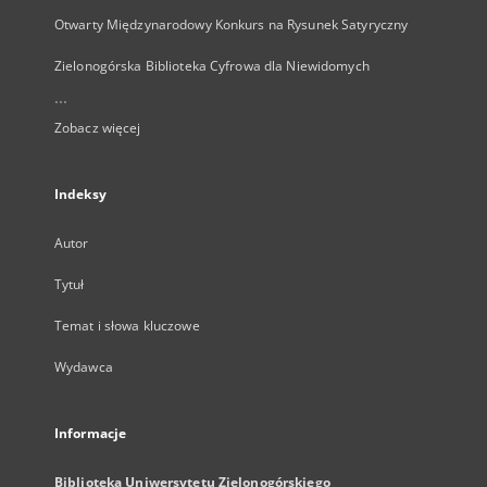
Otwarty Międzynarodowy Konkurs na Rysunek Satyryczny
Zielonogórska Biblioteka Cyfrowa dla Niewidomych
...
Zobacz więcej
Indeksy
Autor
Tytuł
Temat i słowa kluczowe
Wydawca
Informacje
Biblioteka Uniwersytetu Zielonogórskiego