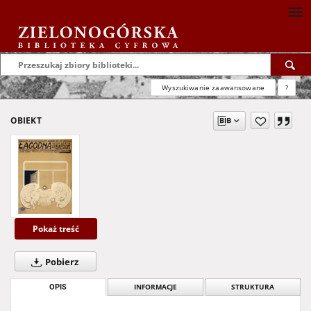
Wyszukiwanie zaawansowane
?
OBIEKT
Pokaż treść
Pobierz
OPIS
INFORMACJE
STRUKTURA