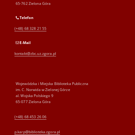
65-762 Zielona Góra
Telefon
(+48) 68 328 21 55
E-Mail
kontakt@zbc.uz.zgora.pl
Wojewódzka i Miejska Biblioteka Publiczna
im. C. Norwida w Zielonej Górze
al. Wojska Polskiego 9
65-077 Zielona Góra
(+48) 68 453 26 06
p.karp@biblioteka.zgora.pl