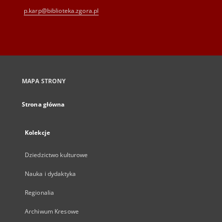
p.karp@biblioteka.zgora.pl
MAPA STRONY
Strona główna
Kolekcje
Dziedzictwo kulturowe
Nauka i dydaktyka
Regionalia
Archiwum Kresowe