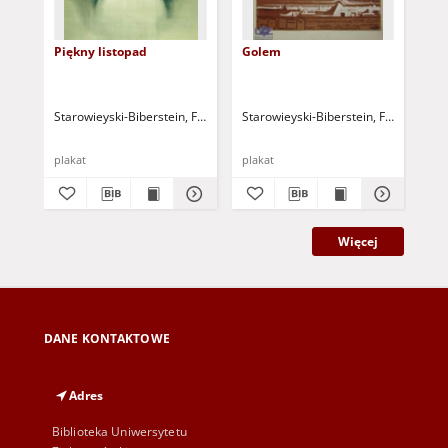
Piękny listopad
Golem
Pr
Starowieyski-Biberstein, Franciszek Andrzej Bobola (1930-2009)
Starowieyski-Biberstein, Franciszek 
Sta
198
plakat
plakat
pla
Więcej
DANE KONTAKTOWE
Adres
Biblioteka Uniwersytetu