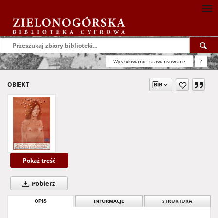
Wyszukiwanie zaawansowane
?
OBIEKT
Pokaż treść
Pobierz
OPIS
INFORMACJE
STRUKTURA