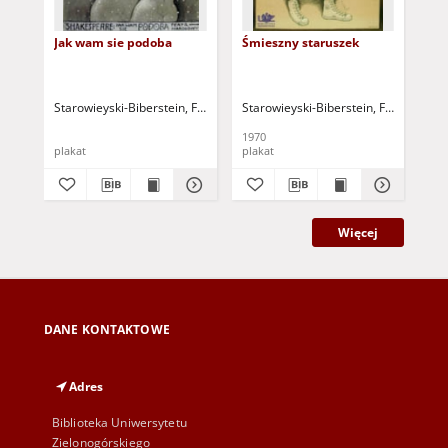
Jak wam sie podoba
Śmieszny staruszek
Wę
Koś
Starowieyski-Biberstein, Franciszek Andrzej Bobola (1930-2009)
Starowieyski-Biberstein, Franciszek 
Sta
1970
196
plakat
plakat
pla
Więcej
DANE KONTAKTOWE
Adres
Biblioteka Uniwersytetu
Zielonogórskiego