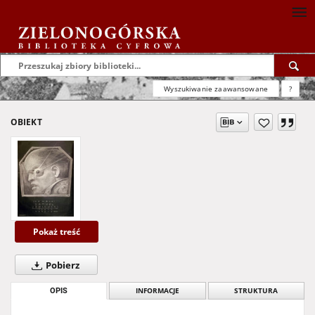
Wyszukiwanie zaawansowane
?
OBIEKT
Pokaż treść
Pobierz
OPIS
INFORMACJE
STRUKTURA