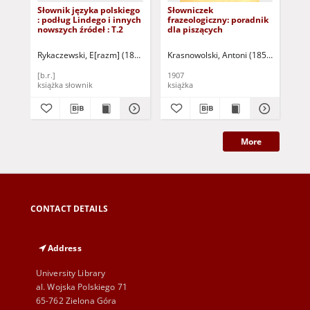
Słownik języka polskiego
Słowniczek
"Sł
: podług Lindego i innych
frazeologiczny: poradnik
po
nowszych źródeł : T.2
dla piszących
Bo
ws
Po
Rykaczewski, E[razm] (1803-1873)
Krasnowolski, Antoni (1855-1911)
Linde, Samuel Bogumił
Gor
Uk
(B
[b.r.]
1907
201
książka słownik
książka
roz
More
CONTACT DETAILS
Address
University Library
al. Wojska Polskiego 71
65-762 Zielona Góra