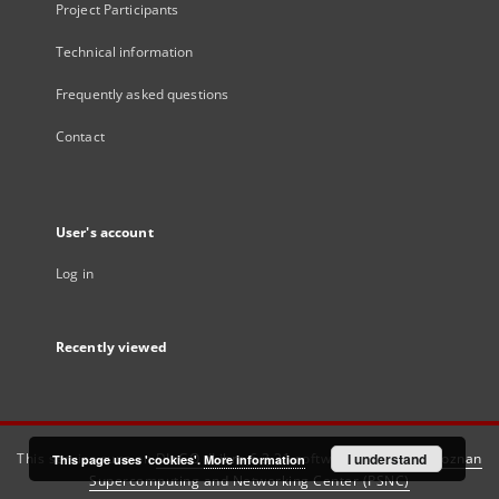
Project Participants
Technical information
Frequently asked questions
Contact
User's account
Log in
Recently viewed
This service runs on
DInGO dLibra 6.3.21
software created by
I understand
Poznan
This page uses 'cookies'.
More information
Supercomputing and Networking Center (PSNC)