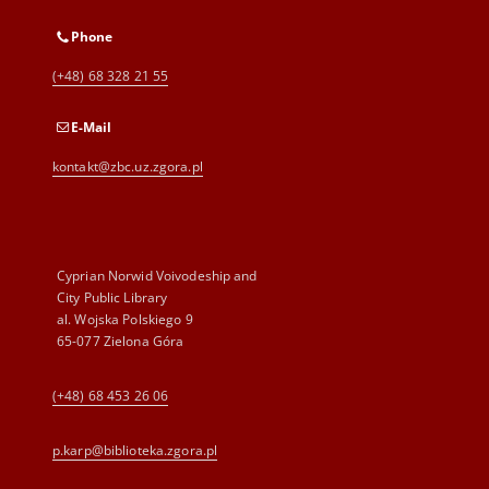
Phone
(+48) 68 328 21 55
E-Mail
kontakt@zbc.uz.zgora.pl
Cyprian Norwid Voivodeship and
City Public Library
al. Wojska Polskiego 9
65-077 Zielona Góra
(+48) 68 453 26 06
p.karp@biblioteka.zgora.pl