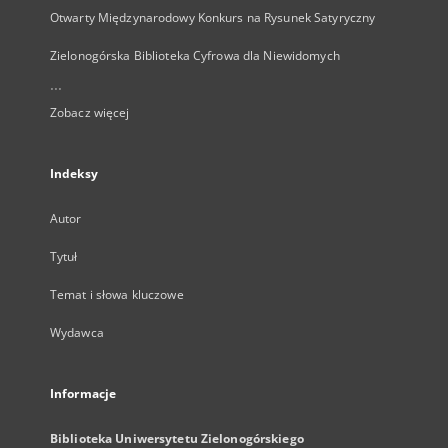
Otwarty Międzynarodowy Konkurs na Rysunek Satyryczny
Zielonogórska Biblioteka Cyfrowa dla Niewidomych
...
Zobacz więcej
Indeksy
Autor
Tytuł
Temat i słowa kluczowe
Wydawca
Informacje
Biblioteka Uniwersytetu Zielonogórskiego