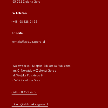
65-762 Zielona Góra
Telefon
(+48) 68 328 21 55
E-Mail
kontakt@zbc.uz.zgora.pl
Wojewódzka i Miejska Biblioteka Publiczna
im. C. Norwida w Zielonej Górze
al. Wojska Polskiego 9
65-077 Zielona Góra
(+48) 68 453 26 06
p.karp@biblioteka.zgora.pl