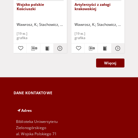
Wojsko polskie
Artylerzyści z załogi
Ko
Kościuszki
krakowskiej
Wawrosz, K.
Stachowicz, Michał (malarz ; 1768-1825)
Wawrosz, K.
Stachowicz, Michał (mal
Fl
[19 w.]
[19 w.]
19 
grafika
grafika
gra
Więcej
DANE KONTAKTOWE
Adres
Biblioteka Uniwersytetu
Zielonogórskiego
al. Wojska Polskiego 71