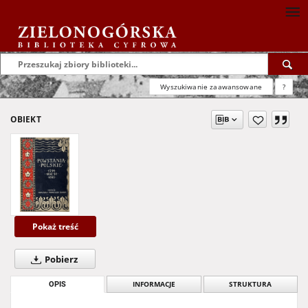
Wyszukiwanie zaawansowane
?
OBIEKT
Pokaż treść
Pobierz
OPIS
INFORMACJE
STRUKTURA