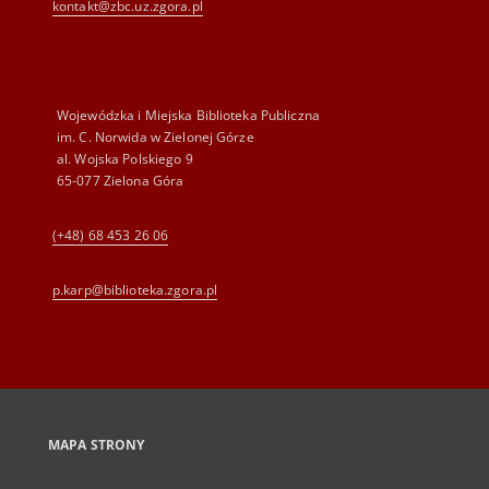
kontakt@zbc.uz.zgora.pl
Wojewódzka i Miejska Biblioteka Publiczna
im. C. Norwida w Zielonej Górze
al. Wojska Polskiego 9
65-077 Zielona Góra
(+48) 68 453 26 06
p.karp@biblioteka.zgora.pl
MAPA STRONY