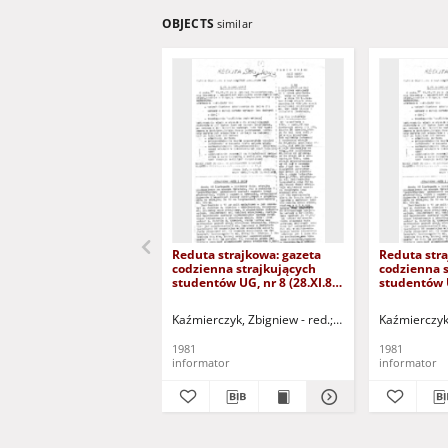
OBJECTS
similar
Reduta strajkowa: gazeta
Reduta stra
codzienna strajkujących
codzienna s
studentów UG, nr 8 (28.XI.81
studentów 
r.)
(6.12.1981 r.
Kaźmierczyk, Zbigniew - red.
Zalesiński, Jarosław 
Kaźmierczyk,
1981
1981
informator
informator