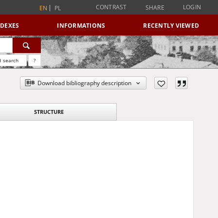
CONTRAST
LOGIN
SHARE
EN
PL
NDEXES
INFORMATIONS
RECENTLY VIEWED
 search
?
Download bibliography description
STRUCTURE