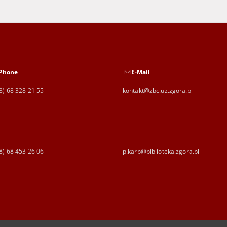
Phone
E-Mail
8) 68 328 21 55
kontakt@zbc.uz.zgora.pl
8) 68 453 26 06
p.karp@biblioteka.zgora.pl