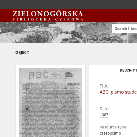
OBJECT
DESCRIPT
Title:
ABC: pismo stude
Date:
1987
Resource Type:
czasopismo