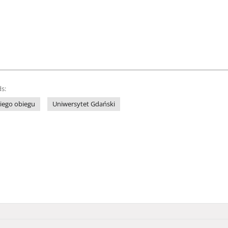
s:
iego obiegu
Uniwersytet Gdański