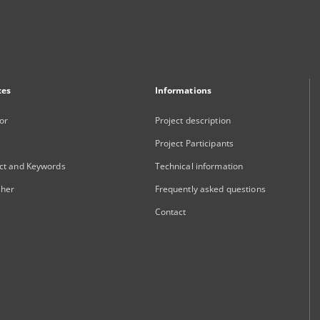
xes
Informations
or
Project description
Project Participants
ct and Keywords
Technical information
sher
Frequently asked questions
Contact