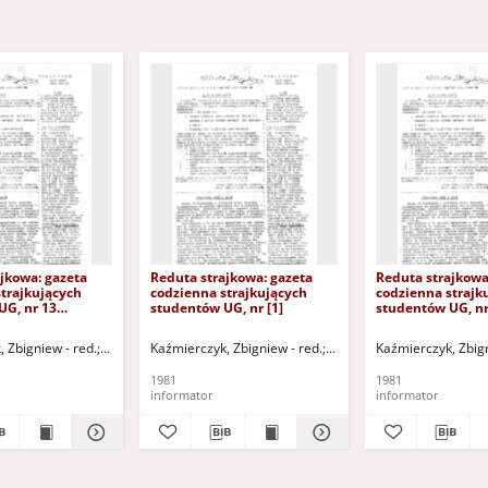
jkowa: gazeta
Reduta strajkowa: gazeta
Reduta strajkowa
trajkujących
codzienna strajkujących
codzienna strajk
UG, nr 13
studentów UG, nr [1]
studentów UG, nr 
)
r.)
- red.
 Zbigniew - red.
Rybicki, Jacek - red.
Zalesiński, Jarosław - red.
Kaźmierczyk, Zbigniew - red.
Nawrocka, Joanna - red.
Rybicki, Jacek - red.
Godziuk, Cezary - red.
Zalesiński, Jarosław - red.
Kaźmierczyk, Zbign
Nawrocka, Joanna
1981
1981
informator
informator