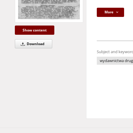
More
Show content
Download
Subject and keyword
wydawnictwa drug