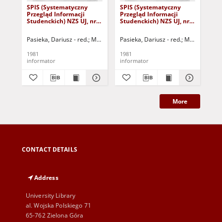
SPIS (Systematyczny
SPIS (Systematyczny
SP
Przegląd Informacji
Przegląd Informacji
Prz
Studenckich) NZS UJ, nr
Studenckich) NZS UJ, nr
Stu
15 (1.06.1981)
13 (18.05.1981)
14 
Pasieka, Dariusz - red.
Maciąg, Rafał - red.
Pasieka, Dariusz - red.
Jachimczak, Violeta - red.
Maciąg, Rafał 
Pas
D
1981
1981
198
informator
informator
inf
More
CONTACT DETAILS
Address
University Library
al. Wojska Polskiego 71
65-762 Zielona Góra