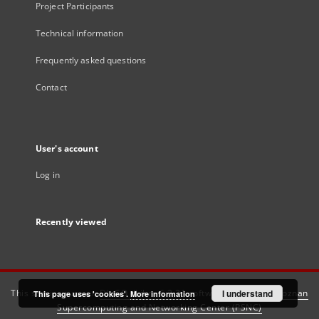
Project Participants
Technical information
Frequently asked questions
Contact
User's account
Log in
Recently viewed
This service runs on
DInGO dLibra 6.3.21
software created by
I understand
Poznan
This page uses 'cookies'.
More information
Supercomputing and Networking Center (PSNC)