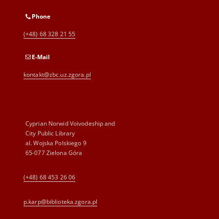
Phone
(+48) 68 328 21 55
E-Mail
kontakt@zbc.uz.zgora.pl
Cyprian Norwid Voivodeship and
City Public Library
al. Wojska Polskiego 9
65-077 Zielona Góra
(+48) 68 453 26 06
p.karp@biblioteka.zgora.pl