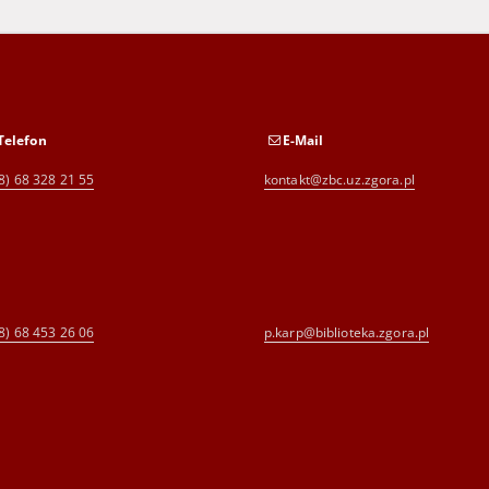
Telefon
E-Mail
8) 68 328 21 55
kontakt@zbc.uz.zgora.pl
8) 68 453 26 06
p.karp@biblioteka.zgora.pl