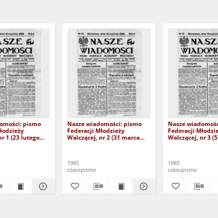
omości: pismo
Nasze wiadomości: pismo
Nasze wiadomośc
łodzieży
Federacji Młodzieży
Federacji Młodzi
nr 1 (23 lutego
Walczącej, nr 2 (31 marca
Walczącej, nr 3 (
1985)
1985
1985
czasopismo
czasopismo