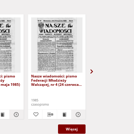
i: pismo
Nasze wiadomości: pismo
Nasze wiadomości: pi
eży
Federacji Młodzieży
Federacji Młodzieży
5 maja 1985)
Walczącej, nr 4 (24 czerwca
Walczącej, nr 5 (25 sie
1985)
1985)
1985
1985
czasopismo
czasopismo
Więcej