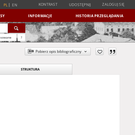
KONTRAST
ZALOGUJ SIĘ
UDOSTĘPNIJ
PL
EN
SY
INFORMACJE
HISTORIA PRZEGLĄDANIA
nsowane
?
Pobierz opis bibliograficzny
STRUKTURA