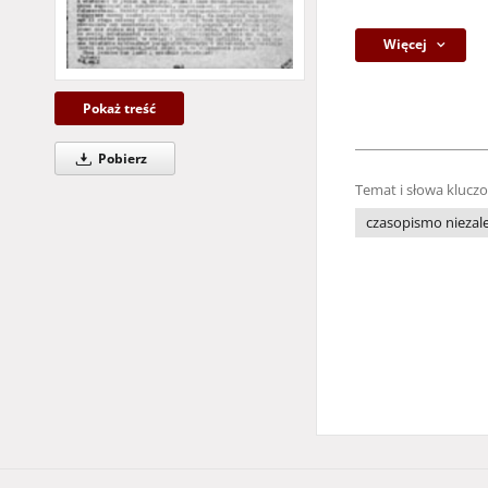
Więcej
Pokaż treść
Pobierz
Temat i słowa klucz
czasopismo niezale