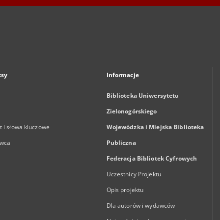
ksy
Informacje
Biblioteka Uniwersytetu
Zielonogórskiego
 i słowa kluczowe
Wojewódzka i Miejska Biblioteka
wca
Publiczna
Federacja Bibliotek Cyfrowych
Uczestnicy Projektu
Opis projektu
Dla autorów i wydawców