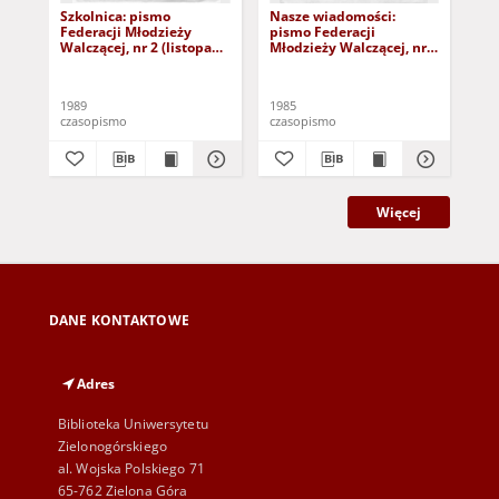
Szkolnica: pismo
Nasze wiadomości:
Na
Federacji Młodzieży
pismo Federacji
pis
Walczącej, nr 2 (listopad
Młodzieży Walczącej, nr 1
Mło
1989)
(23 lutego 1985)
(31
1989
1985
198
czasopismo
czasopismo
cza
Więcej
DANE KONTAKTOWE
Adres
Biblioteka Uniwersytetu
Zielonogórskiego
al. Wojska Polskiego 71
65-762 Zielona Góra