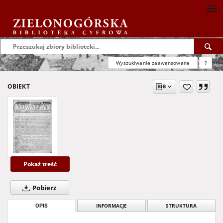
Wyszukiwanie zaawansowane
?
OBIEKT
Pokaż treść
Pobierz
OPIS
INFORMACJE
STRUKTURA