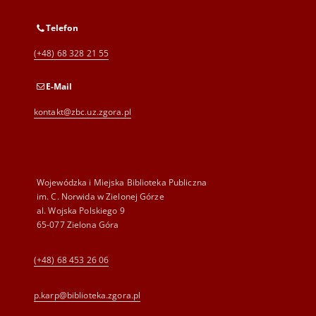
Telefon
(+48) 68 328 21 55
E-Mail
kontakt@zbc.uz.zgora.pl
Wojewódzka i Miejska Biblioteka Publiczna
im. C. Norwida w Zielonej Górze
al. Wojska Polskiego 9
65-077 Zielona Góra
(+48) 68 453 26 06
p.karp@biblioteka.zgora.pl