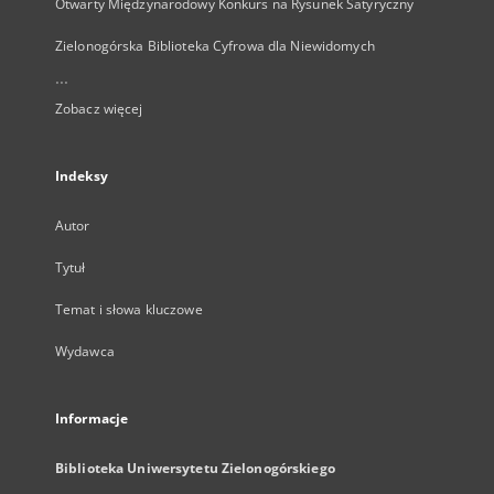
Otwarty Międzynarodowy Konkurs na Rysunek Satyryczny
Zielonogórska Biblioteka Cyfrowa dla Niewidomych
...
Zobacz więcej
Indeksy
Autor
Tytuł
Temat i słowa kluczowe
Wydawca
Informacje
Biblioteka Uniwersytetu Zielonogórskiego