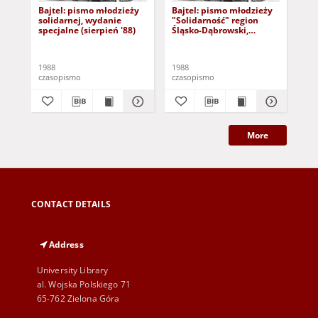
Bajtel: pismo młodzieży
Bajtel: pismo młodzieży
Baj
solidarnej, wydanie
"Solidarność" region
sol
specjalne (sierpień '88)
Śląsko-Dąbrowski,
'89
dodatek specjalny do nr-
u 3
1988
1988
198
czasopismo
czasopismo
cza
More
CONTACT DETAILS
Address
University Library
al. Wojska Polskiego 71
65-762 Zielona Góra