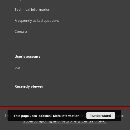
Technical information
Frequently asked questions
Contact
User's account
Log in
Recently viewed
This service runs on
DInGO dLibra 6.3.21
software created by
I understand
Poznan
This page uses 'cookies'.
More information
Supercomputing and Networking Center (PSNC)