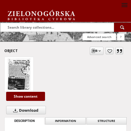
Advanced search
?
OBJECT
Show content
Download
DESCRIPTION
INFORMATION
STRUCTURE