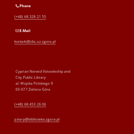
Phone
(+48) 68 328 21 55
E-Mail
kontakt@zbc.uz.zgora.pl
Cyprian Norwid Voivodeship and
City Public Library
al. Wojska Polskiego 9
65-077 Zielona Góra
(+48) 68 453 26 06
p.karp@biblioteka.zgora.pl