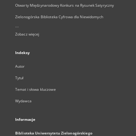
Otwarty Międzynarodowy Konkurs na Rysunek Satyryczny
Zielonogórska Biblioteka Cyfrowa dla Niewidomych
...
Zobacz więcej
Indeksy
Autor
Tytuł
Temat i słowa kluczowe
Wydawca
Informacje
Biblioteka Uniwersytetu Zielonogórskiego