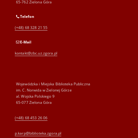
65-762 Zielona Góra
Telefon
(+48) 68 328 21 55
E-Mail
kontakt@zbc.uz.zgora.pl
Wojewódzka i Miejska Biblioteka Publiczna
im. C. Norwida w Zielonej Górze
al. Wojska Polskiego 9
65-077 Zielona Góra
(+48) 68 453 26 06
p.karp@biblioteka.zgora.pl