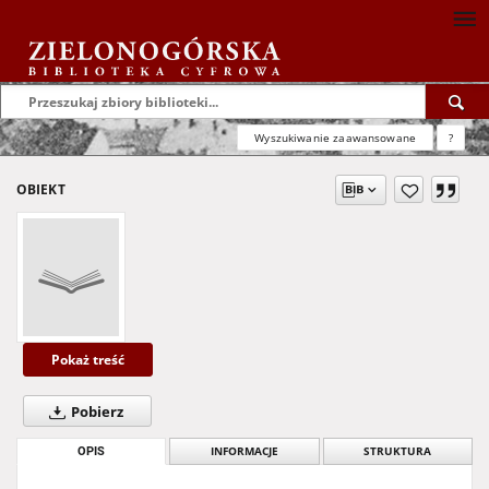
Wyszukiwanie zaawansowane
?
OBIEKT
Pokaż treść
Pobierz
OPIS
INFORMACJE
STRUKTURA