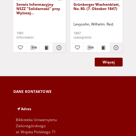
Serwis Informacyjny
Grünberger Wochenblatt,
Gr
NSZZ "Solidarność" przy
No. 80. (7. Oktober 1847)
No.
Wyższej
SzkolePedagogicznej w
Zielone Górze, nr 1 (18
Levysohn, Wilhelm. Red.
Lev
marca 1981)
1981
1847
184
informator
czasopismo
cza
Więcej
DANE KONTAKTOWE
Adres
Biblioteka Uniwersytetu
Zielonogórskiego
al. Wojska Polskiego 71