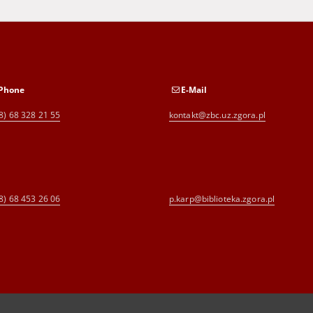
Phone
E-Mail
8) 68 328 21 55
kontakt@zbc.uz.zgora.pl
8) 68 453 26 06
p.karp@biblioteka.zgora.pl