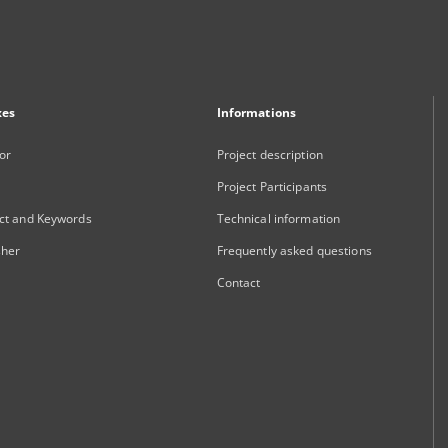
xes
Informations
or
Project description
Project Participants
ct and Keywords
Technical information
sher
Frequently asked questions
Contact