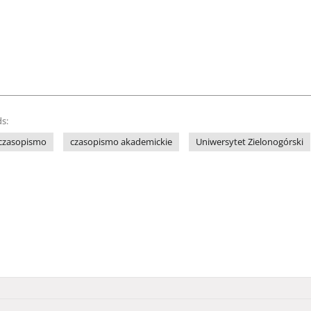
s:
czasopismo
czasopismo akademickie
Uniwersytet Zielonogórski