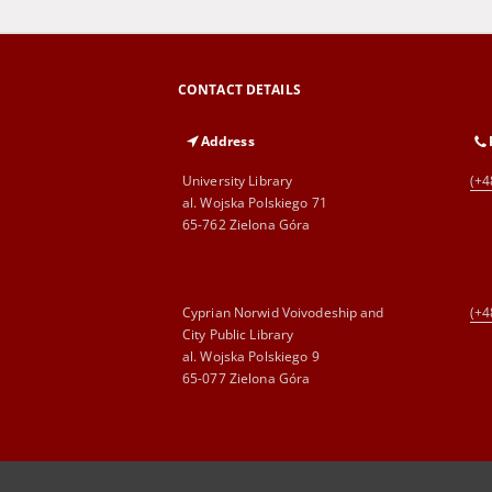
CONTACT DETAILS
Address
University Library
(+4
al. Wojska Polskiego 71
65-762 Zielona Góra
Cyprian Norwid Voivodeship and
(+4
City Public Library
al. Wojska Polskiego 9
65-077 Zielona Góra