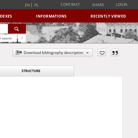
CONTRAST
LOGIN
SHARE
EN
PL
NDEXES
INFORMATIONS
RECENTLY VIEWED
 search
?
Download bibliography description
STRUCTURE