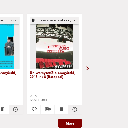
nogórski, 2003
Uniwersytet Zielonogórski, 2015
Uniwersytet Zielonogórski
onogórski,
Uniwersytet Zielonogórski,
Uniwersytet Zielonogór
2015, nr 8 (listopad)
2015/2016, nr 9/1 (grud
styczeń)
2015
2015
czasopismo
czasopismo
More