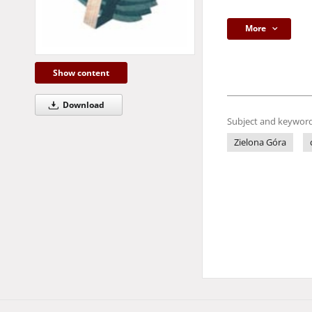
More
Show content
Download
Subject and keyword
Zielona Góra