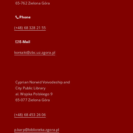
65-762 Zielona Góra
Phone
(+48) 68 328 21 55
E-Mail
kontakt@zbc.uz.zgora.pl
Cyprian Norwid Voivodeship and
City Public Library
al. Wojska Polskiego 9
65-077 Zielona Góra
(+48) 68 453 26 06
p.karp@biblioteka.zgora.pl