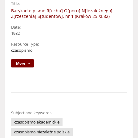
Title:
Barykada: pismo R[uchu] O[poru] N[iezależnego]
Z[rzeszenia] S[tudentów], nr 1 (Kraków 25.XI.82)
Date:
1982
Resource Type:
czasopismo
More
Subject and keywords:
czasopismo akademickie
czasopismo niezależne polskie