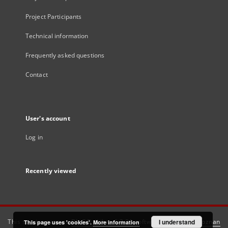
Project Participants
Technical information
Frequently asked questions
Contact
User's account
Log in
Recently viewed
This service runs on
DInGO dLibra 6.3.21
software created by
I understand
Poznan
This page uses 'cookies'.
More information