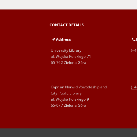
CONTACT DETAILS
Address
University Library
(+4
al. Wojska Polskiego 71
65-762 Zielona Góra
Cyprian Norwid Voivodeship and
(+4
City Public Library
al. Wojska Polskiego 9
65-077 Zielona Góra