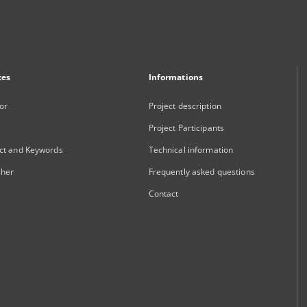
xes
Informations
or
Project description
Project Participants
ct and Keywords
Technical information
sher
Frequently asked questions
Contact