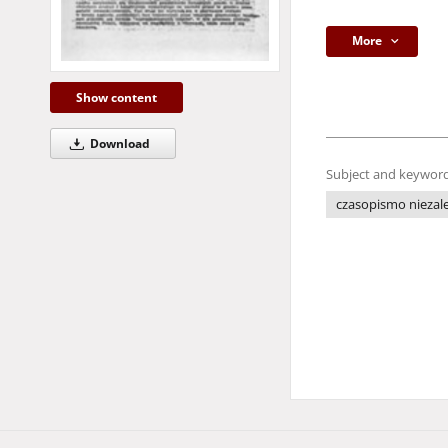
More
Show content
Download
Subject and keyword
czasopismo niezale