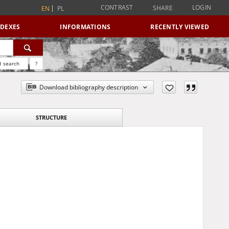
CONTRAST
LOGIN
SHARE
EN
PL
NDEXES
INFORMATIONS
RECENTLY VIEWED
 search
?
Download bibliography description
STRUCTURE