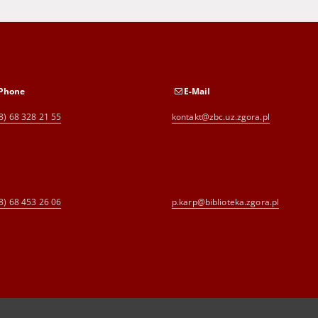
Phone
E-Mail
8) 68 328 21 55
kontakt@zbc.uz.zgora.pl
8) 68 453 26 06
p.karp@biblioteka.zgora.pl