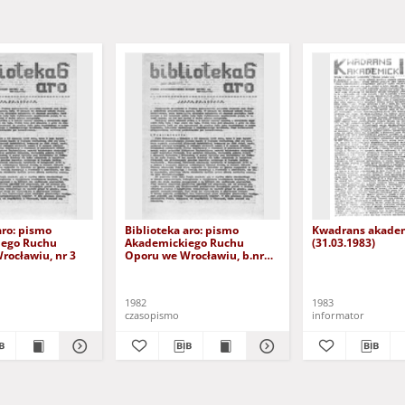
aro: pismo
Biblioteka aro: pismo
Kwadrans akademi
iego Ruchu
Akademickiego Ruchu
(31.03.1983)
rocławiu, nr 3
Oporu we Wrocławiu, b.nr
[listopad]
1982
1983
czasopismo
informator