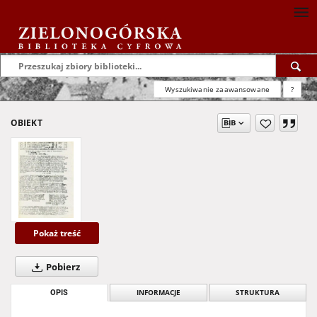
Wyszukiwanie zaawansowane
?
OBIEKT
Pokaż treść
Pobierz
OPIS
INFORMACJE
STRUKTURA