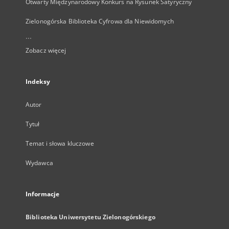
Otwarty Międzynarodowy Konkurs na Rysunek Satyryczny
Zielonogórska Biblioteka Cyfrowa dla Niewidomych
...
Zobacz więcej
Indeksy
Autor
Tytuł
Temat i słowa kluczowe
Wydawca
Informacje
Biblioteka Uniwersytetu Zielonogórskiego