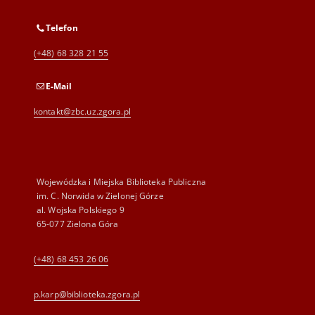
Telefon
(+48) 68 328 21 55
E-Mail
kontakt@zbc.uz.zgora.pl
Wojewódzka i Miejska Biblioteka Publiczna
im. C. Norwida w Zielonej Górze
al. Wojska Polskiego 9
65-077 Zielona Góra
(+48) 68 453 26 06
p.karp@biblioteka.zgora.pl