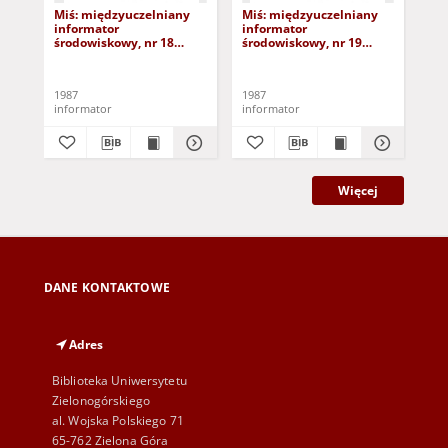
Miś: międzyuczelniany
Miś: międzyuczelniany
Mi
informator
informator
in
środowiskowy, nr 18
środowiskowy, nr 19
śro
(17.01.87)
(31.01.87)
(14
1987
1987
198
informator
informator
inf
Więcej
DANE KONTAKTOWE
Adres
Biblioteka Uniwersytetu
Zielonogórskiego
al. Wojska Polskiego 71
65-762 Zielona Góra