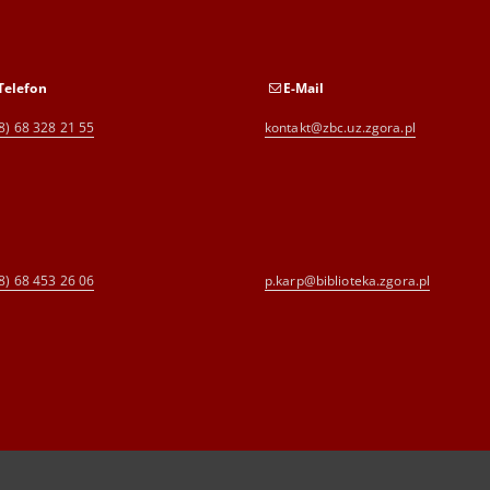
Telefon
E-Mail
8) 68 328 21 55
kontakt@zbc.uz.zgora.pl
8) 68 453 26 06
p.karp@biblioteka.zgora.pl