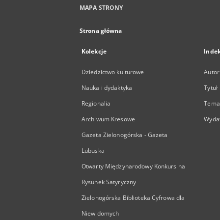
MAPA STRONY
Strona główna
Kolekcje
Inde
Dziedzictwo kulturowe
Autor
Nauka i dydaktyka
Tytuł
Regionalia
Temat
Archiwum Kresowe
Wyda
Gazeta Zielonogórska - Gazeta
Lubuska
Otwarty Międzynarodowy Konkurs na
Rysunek Satyryczny
Zielonogórska Biblioteka Cyfrowa dla
Niewidomych