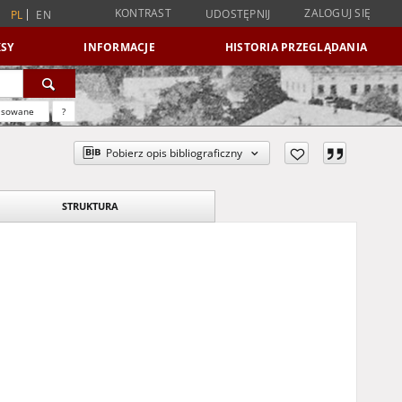
KONTRAST
ZALOGUJ SIĘ
UDOSTĘPNIJ
PL
EN
SY
INFORMACJE
HISTORIA PRZEGLĄDANIA
nsowane
?
Pobierz opis bibliograficzny
STRUKTURA