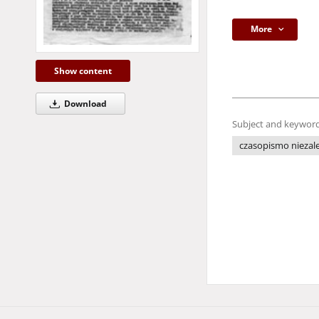
More
Show content
Download
Subject and keyword
czasopismo niezale