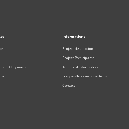
xes
Informations
or
Project description
Project Participants
ct and Keywords
Technical information
sher
Frequently asked questions
Contact