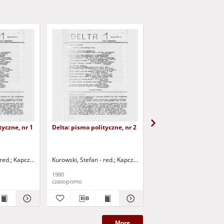
tyczne, nr 1
Delta: pismo polityczne, nr 2
Ściek: Kurier ekologicz
1
red.
Kapczyński, Piotr - red.
Kurowski, Stefan - red.
Kapczyński, Maciej - red.
Kapczyński, Piotr - red.
Kapczyński, Mac
1980
1987
czasopismo
czasopismo
More