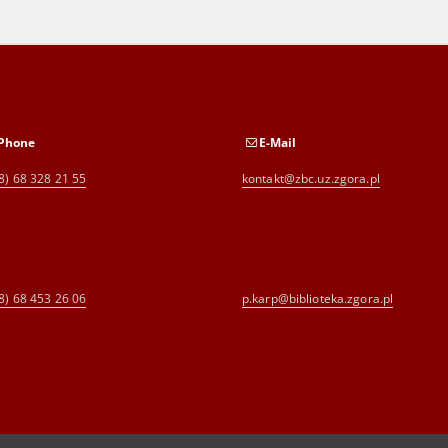
Phone
E-Mail
8) 68 328 21 55
kontakt@zbc.uz.zgora.pl
8) 68 453 26 06
p.karp@biblioteka.zgora.pl