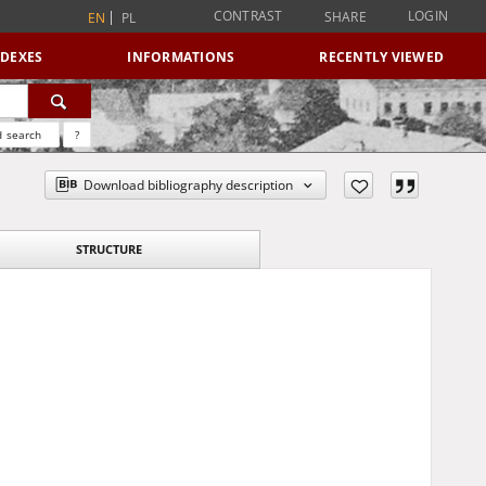
CONTRAST
LOGIN
SHARE
EN
PL
NDEXES
INFORMATIONS
RECENTLY VIEWED
 search
?
Download bibliography description
STRUCTURE