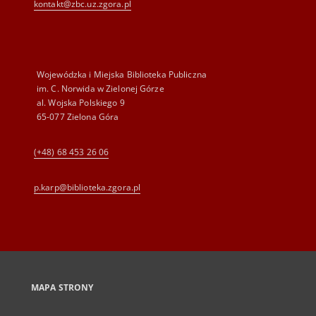
kontakt@zbc.uz.zgora.pl
Wojewódzka i Miejska Biblioteka Publiczna
im. C. Norwida w Zielonej Górze
al. Wojska Polskiego 9
65-077 Zielona Góra
(+48) 68 453 26 06
p.karp@biblioteka.zgora.pl
MAPA STRONY