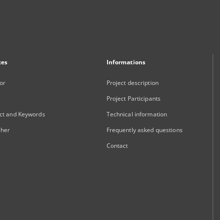
xes
Informations
or
Project description
Project Participants
ct and Keywords
Technical information
sher
Frequently asked questions
Contact