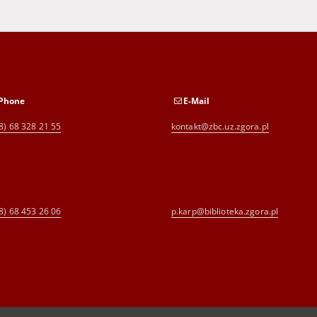
Phone
E-Mail
8) 68 328 21 55
kontakt@zbc.uz.zgora.pl
8) 68 453 26 06
p.karp@biblioteka.zgora.pl