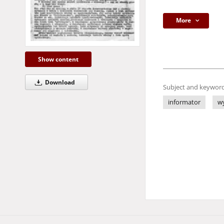
More
Show content
Download
Subject and keyword
informator
w