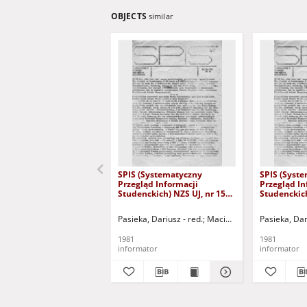
OBJECTS
similar
SPIS (Systematyczny
SPIS (Syst
Przegląd Informacji
Przegląd In
Studenckich) NZS UJ, nr 15
Studenckich
(1.06.1981)
(18.05.1981
Pasieka, Dariusz - red.
Maciąg, Rafał - red.
Pasieka, Dar
Jachim
1981
1981
informator
informator