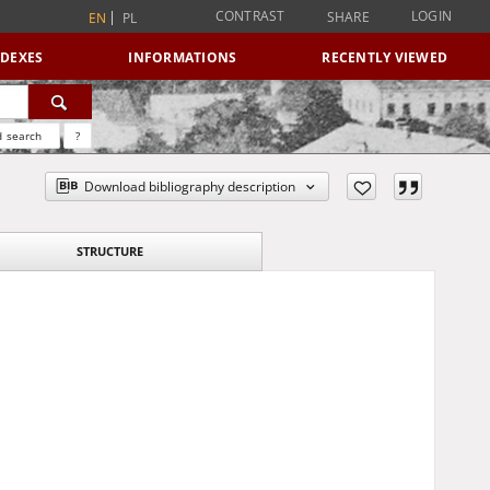
CONTRAST
LOGIN
SHARE
EN
PL
NDEXES
INFORMATIONS
RECENTLY VIEWED
 search
?
Download bibliography description
STRUCTURE