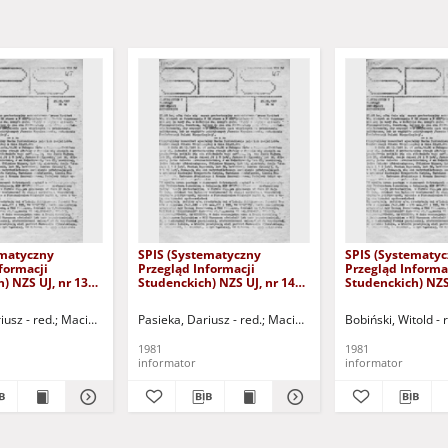
ematyczny
SPIS (Systematyczny
SPIS (Systematy
formacji
Przegląd Informacji
Przegląd Informa
) NZS UJ, nr 13
Studenckich) NZS UJ, nr 14
Studenckich) NZS 
)
(25.05.1981)
(11.05.1981)
iusz - red.
czak, Violeta - red.
Maciąg, Rafał - red.
Dąbrowa, Kazimierz - red.
Pasieka, Dariusz - red.
Jachimczak, Violeta - red.
Bobiński, Witold - red.
Maciąg, Rafał - red.
Dąbrowa, Kazimierz - r
Bobiński, Witold - 
Jachimczak, 
1981
1981
informator
informator