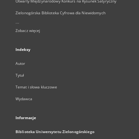
Otwarty Międzynarodowy Konkurs na Rysunek Satyryczny
Zielonogórska Biblioteka Cyfrowa dla Niewidomych
...
Zobacz więcej
Indeksy
Autor
Tytuł
Temat i słowa kluczowe
Wydawca
Informacje
Biblioteka Uniwersytetu Zielonogórskiego