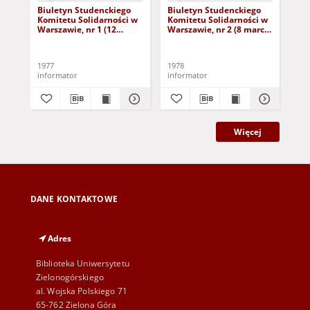
Biuletyn Studenckiego
Biuletyn Studenckiego
St
Komitetu Solidarności w
Komitetu Solidarności w
str
Warszawie, nr 1 (12
Warszawie, nr 2 (8 marca
19
listopada 1977)
1978)
1977
1978
198
informator
informator
inf
Więcej
DANE KONTAKTOWE
Adres
Biblioteka Uniwersytetu
Zielonogórskiego
al. Wojska Polskiego 71
65-762 Zielona Góra