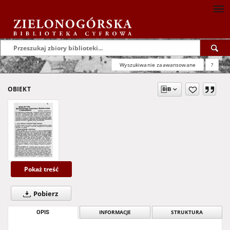
Wyszukiwanie zaawansowane
?
OBIEKT
Pokaż treść
Pobierz
OPIS
INFORMACJE
STRUKTURA