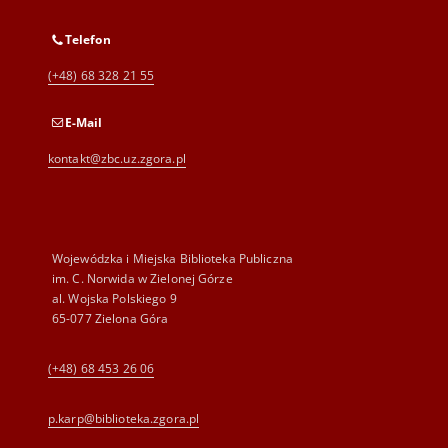
Telefon
(+48) 68 328 21 55
E-Mail
kontakt@zbc.uz.zgora.pl
Wojewódzka i Miejska Biblioteka Publiczna
im. C. Norwida w Zielonej Górze
al. Wojska Polskiego 9
65-077 Zielona Góra
(+48) 68 453 26 06
p.karp@biblioteka.zgora.pl