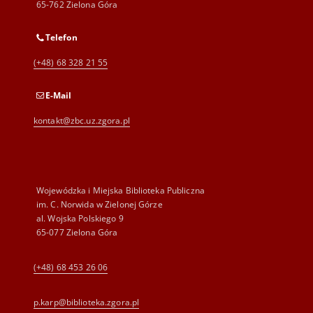
65-762 Zielona Góra
Telefon
(+48) 68 328 21 55
E-Mail
kontakt@zbc.uz.zgora.pl
Wojewódzka i Miejska Biblioteka Publiczna
im. C. Norwida w Zielonej Górze
al. Wojska Polskiego 9
65-077 Zielona Góra
(+48) 68 453 26 06
p.karp@biblioteka.zgora.pl