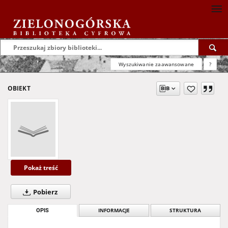
Wyszukiwanie zaawansowane
?
OBIEKT
Pokaż treść
Pobierz
OPIS
INFORMACJE
STRUKTURA