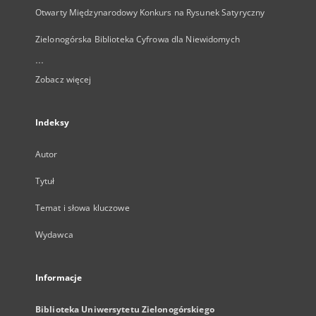
Otwarty Międzynarodowy Konkurs na Rysunek Satyryczny
Zielonogórska Biblioteka Cyfrowa dla Niewidomych
...
Zobacz więcej
Indeksy
Autor
Tytuł
Temat i słowa kluczowe
Wydawca
Informacje
Biblioteka Uniwersytetu Zielonogórskiego