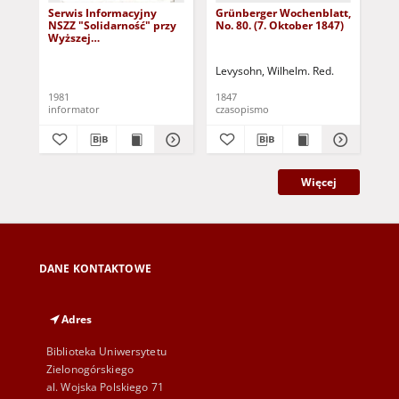
Serwis Informacyjny
Grünberger Wochenblatt,
Gr
NSZZ "Solidarność" przy
No. 80. (7. Oktober 1847)
No.
Wyższej
SzkolePedagogicznej w
Zielone Górze, nr 1 (18
Levysohn, Wilhelm. Red.
Lev
marca 1981)
1981
1847
184
informator
czasopismo
cza
Więcej
DANE KONTAKTOWE
Adres
Biblioteka Uniwersytetu
Zielonogórskiego
al. Wojska Polskiego 71