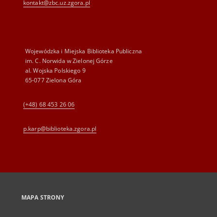
kontakt@zbc.uz.zgora.pl
Wojewódzka i Miejska Biblioteka Publiczna
im. C. Norwida w Zielonej Górze
al. Wojska Polskiego 9
65-077 Zielona Góra
(+48) 68 453 26 06
p.karp@biblioteka.zgora.pl
MAPA STRONY