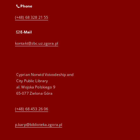
Phone
(+48) 68 328 21 55
E-Mail
kontakt@zbc.uz.zgora.pl
Cyprian Norwid Voivodeship and
City Public Library
al. Wojska Polskiego 9
65-077 Zielona Góra
(+48) 68 453 26 06
p.karp@biblioteka.zgora.pl