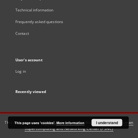
Technical information
Frequently asked questions
Contact
User's account
Log in
Recently viewed
This service runs on
DInGO dLibra 6.3.21
software created by
I understand
Poznan
This page uses 'cookies'.
More information
Supercomputing and Networking Center (PSNC)